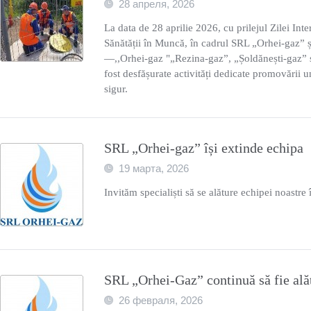
28 апреля, 2026
La data de 28 aprilie 2026, cu prilejul Zilei Inter
Sănătății în Muncă, în cadrul SRL „Orhei-gaz” și
—,,Orhei-gaz "„Rezina-gaz”, „Șoldănești-gaz” 
fost desfășurate activități dedicate promovării
sigur.
SRL „Orhei-gaz” își extinde echipa
19 марта, 2026
Invităm specialiști să se alăture echipei noastr
SRL „Orhei-Gaz” continuă să fie ală
26 февраля, 2026