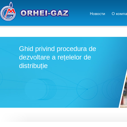
Новости
О комп
Ghid privind procedura de
dezvoltare a rețelelor de
distribuție