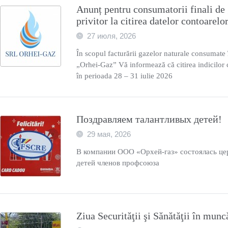
Anunț pentru consumatorii finali de 
privitor la citirea datelor contoarelo
27 июля, 2026
În scopul facturării gazelor naturale consumate
„Orhei-Gaz” Vă informează că citirea indicilor 
în perioada 28 – 31 iulie 2026
Поздравляем талантливых детей!
29 мая, 2026
В компании ООО «Орхей-газ» состоялась це
детей членов профсоюза
Ziua Securităţii şi Sănătăţii în munc