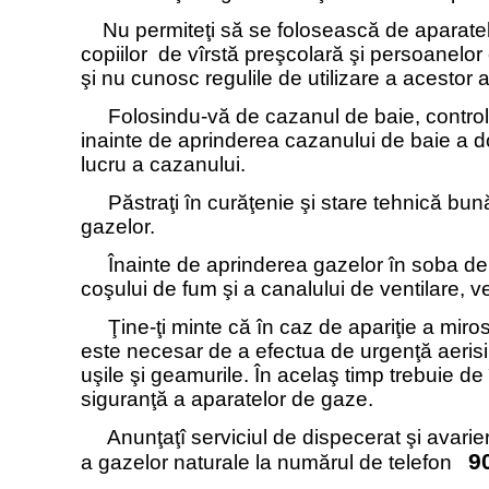
Nu permiteţi să se folosească de aparatel
copiilor
de vîrstă preşcolară şi persoanelor 
şi nu cunosc regulile de utilizare a acestor 
Folosindu-vă de cazanul de baie, controlaţ
inainte de aprinderea cazanului de baie a 
lucru a cazanului.
Păstraţi în curăţenie şi stare tehnică bun
gazelor.
Înainte de aprinderea gazelor în soba de în
coşului de fum şi a canalului de ventilare, v
Ţine-ţi minte că în caz de apariţie a miro
este necesar de a efectua de urgenţă aeris
uşile şi geamurile. În acelaş timp trebuie de
siguranţă a aparatelor de gaze.
Anunţaţî serviciul de dispecerat şi avarier
9
a gazelor naturale la numărul de telefon