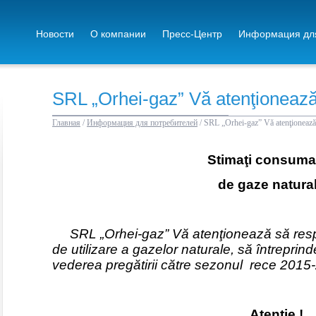
Новости
О компании
Пресс-Центр
Информация для
SRL „Orhei-gaz” Vă atenţioneaz
Главная
/
Информация для потребителей
/
SRL „Orhei-gaz” Vă atenţionează
Stima
ţi consuma
de gaze natura
SRL „Orhei-gaz” Vă atenţionează să respe
de utilizare a gazelor naturale, să întreprin
vederea pregătirii către sezonul
rece 2015
Atenţie !