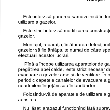
Este interzisă punerea samovolnică în fu
utilizare a gazelor.
Este strict interzisă modificarea construcţi
gazelor.
Montajul, reparaţia, înlăturarea defecţiunilo
gazelor să fie ănfăptuite numai de către spec
efectuării acestor lucrări.
Pînă a începe utilizarea aparatelor de gaz
pregătirea apei calde,
este strict necesar d
evacuare a gazelor arse şi de ventilare. În p
periodic capetele canalelor de evacuare a g
neadmiterii îngeţării sau înfundării lor.
Folosindu-vă de aparatele de utilizare a ga
aerisirea.
Nu lăsaţi aragazul funcţionînd fără supra