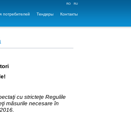
RO
RU
 потребителей
Тендеры
Контакты
ă
tori
le!
ctaţi cu stricteţe Regulile
deţi măsurile necesare în
-2016.