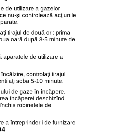
e de utilizare a gazelor
ce nu-şi controlează acţiunile
aparate.
i tirajul de două ori: prima
doua oară după 3-5 minute de
ă aparatele de utilizare a
călzire, controlaţi tirajul
entilaţi soba 5-10 minute.
sului de gaze în încăpere,
irea încăperei deschizînd
 închis robinetele de
e a întreprinderii de furnizare
04