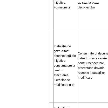
inițiativa
au stat la baza
Furnizorului
deconectării
Instalația de
gaze a fost
Consumatorul depun
deconectată din
către Furnizor cerere
inițiativa
pentru reconectare,
consumatorului
prezentând dovada
pentru
recepție instalațiilor
efectuarea
modificare
lucrărilor de
modificare a ei