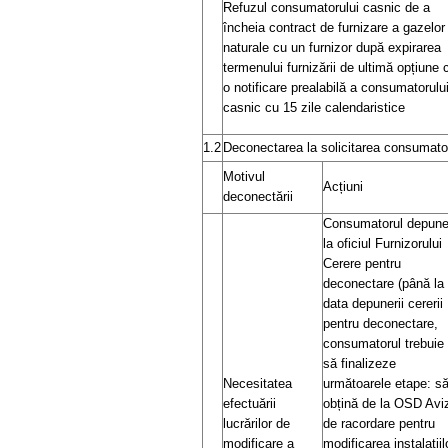
Refuzul consumatorului casnic de a
încheia contract de furnizare a gazelor
naturale cu un furnizor după expirarea
termenului furnizării de ultimă opțiune 
o notificare prealabilă a consumatorulu
casnic cu 15 zile calendaristice
1.2
Deconectarea la solicitarea consumato
Motivul
Acțiuni
deconectării
Consumatorul depun
la oficiul Furnizorului
Cerere pentru
deconectare (până la
data depunerii cererii
pentru deconectare,
consumatorul trebuie
să finalizeze
Necesitatea
următoarele etape: s
efectuării
obțină de la OSD Avi
lucrărilor de
de racordare pentru
modificare a
modificarea instalațiil