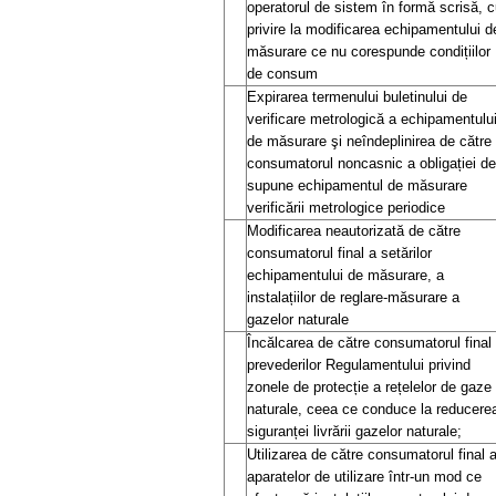
operatorul de sistem în formă scrisă, 
privire la modificarea echipamentului d
măsurare ce nu corespunde condițiilor
de consum
Expirarea termenului buletinului de
verificare metrologică a echipamentulu
de măsurare şi neîndeplinirea de către
consumatorul noncasnic a obligației de
supune echipamentul de măsurare
verificării metrologice periodice
Modificarea neautorizată de către
consumatorul final a setărilor
echipamentului de măsurare, a
instalațiilor de reglare-măsurare a
gazelor naturale
Încălcarea de către consumatorul final
prevederilor Regulamentului privind
zonele de protecție a rețelelor de gaze
naturale, ceea ce conduce la reducere
siguranței livrării gazelor naturale;
Utilizarea de către consumatorul final 
aparatelor de utilizare într-un mod ce