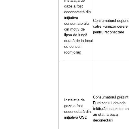
Instalația de
gaze a fost
deconectată din
inițiativa
Consumatorul depun
consumatorului
către Furnizor cerere
din motiv de
pentru reconectare
lipsa de lungă
durată de la locul
de consum
(domiciliu)
Consumatorul prezint
Instalația de
Furnizorului dovada
gaze a fost
înlăturării cauzelor ca
deconectată din
au stat la baza
inițiativa OSD
deconectării