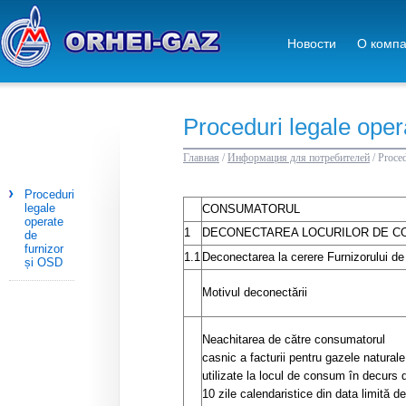
Новости
О комп
Proceduri legale oper
Главная
/
Информация для потребителей
/
Proced
Proceduri
legale
CONSUMATORUL
operate
1
DECONECTAREA LOCURILOR DE 
de
furnizor
1.1
Deconectarea la cerere Furnizorului d
și OSD
Motivul deconectării
Neachitarea de către consumatorul
casnic a facturii pentru gazele naturale
utilizate la locul de consum în decurs 
10 zile calendaristice din data limită de