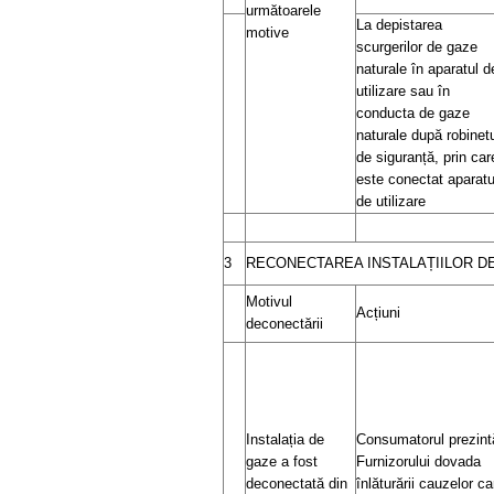
următoarele
La depistarea
motive
scurgerilor de gaze
naturale în aparatul d
utilizare sau în
conducta de gaze
naturale după robinet
de siguranță, prin car
este conectat aparatu
de utilizare
3
RECONECTAREA INSTALAȚIILOR D
Motivul
Acțiuni
deconectării
Instalația de
Consumatorul prezint
gaze a fost
Furnizorului dovada
deconectată din
înlăturării cauzelor ca