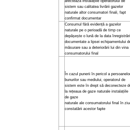
afectează instalațiile operatorului de
sistem sau calitatea livrării gazelor
naturale altor consumatori finali, fapt
confirmat documentar
Consumul fără evidență a gazelor
naturale pe o perioadă de timp ce
depășește o lună de la data înregistrări
documentate a lipsei echipamentului d
măsurare sau a deteriorării lui din vina
consumatorului final
În cazul punerii în pericol a persoanelor
bunurilor sau mediului, operatorul de
sistem este în drept să deconecteze d
la rețeaua de gaze naturale instalațiile
de gaze
naturale ale consumatorului final în ziu
constatării acestor fapte