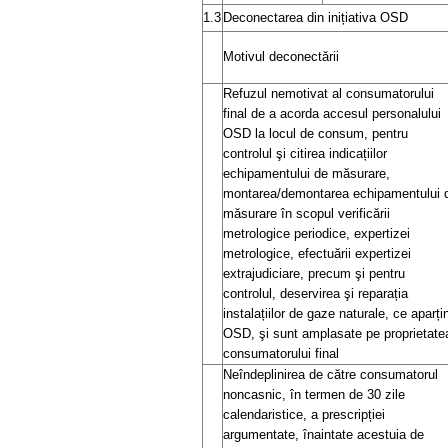
1.3
Deconectarea din inițiativa OSD
Motivul deconectării
Refuzul nemotivat al consumatorului
final de a acorda accesul personalului
OSD la locul de consum, pentru
controlul şi citirea indicațiilor
echipamentului de măsurare,
montarea/demontarea echipamentului 
măsurare în scopul verificării
metrologice periodice, expertizei
metrologice, efectuării expertizei
extrajudiciare, precum şi pentru
controlul, deservirea şi reparația
instalațiilor de gaze naturale, ce aparți
OSD, şi sunt amplasate pe proprietate
consumatorului final
Neîndeplinirea de către consumatorul
noncasnic, în termen de 30 zile
calendaristice, a prescripției
argumentate, înaintate acestuia de