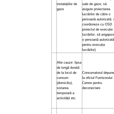
instalațiilor de
sale de gaze; să
gaze
asigure proiectarea
lucrărilor de către o
persoană autorizată; 
coordoneze cu OSD
proiectul de execuție
lucrărilor; să angajez
o persoană autorizată
pentru execuția
lucrărilor)
Alte cauze: lipsa
de lungă durată
de la locul de
Consumatorul depun
consum
la oficiul Furnizorului
(domiciliu),
Cerere pentru
sistarea
deconectare
temporară a
activității etc.