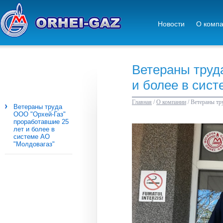
Новости
О комп
Ветераны труд
и более в сист
Главная
/
О компании
/
Ветераны тр
Ветераны труда
ООО "Орхей-Газ"
проработавшие 25
лет и более в
системе АО
"Молдовагаз"