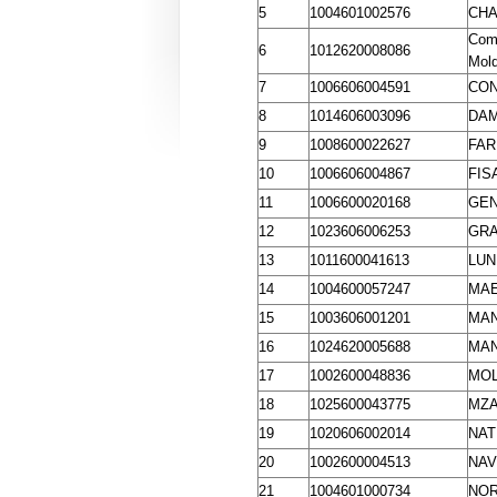
5
1004601002576
CHA
Comu
6
1012620008086
Mol
7
1006606004591
CON
8
1014606003096
DAM
9
1008600022627
FAR
10
1006606004867
FIS
11
1006600020168
GEN
12
1023606006253
GRA
13
1011600041613
LUN
14
1004600057247
MAE
15
1003606001201
MAN
16
1024620005688
MAN
17
1002600048836
MO
18
1025600043775
MZA
19
1020606002014
NAT
20
1002600004513
NAV
21
1004601000734
NOR