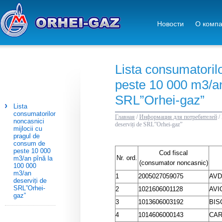
Новости
О комп
Lista consumatoril
peste 10 000 m3/an
SRL”Orhei-gaz”
Lista
consumatorilor
Главная
/
Информация для потребителей
/
noncasnici
deserviți de SRL”Orhei-gaz”
mijlocii cu
pragul de
consum de
peste 10 000
Cod fiscal
Nr. ord.
m3/an pînă la
(consumator noncasnic)
100 000
m3/an
1
2005027059075
AVD
deserviți de
SRL”Orhei-
2
1021606001128
AVI
gaz”
3
1013606003192
BIS
4
1014606000143
CAR