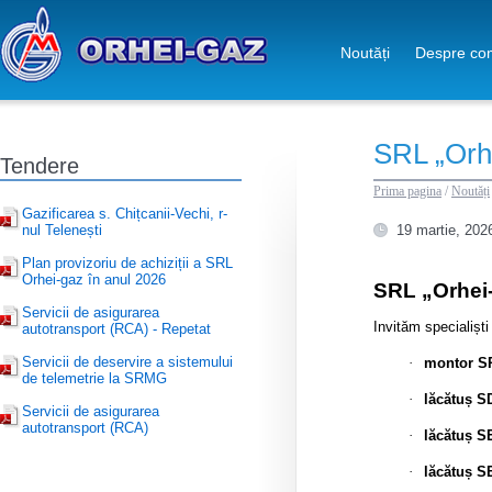
Noutăți
Despre co
SRL „Orhe
Tendere
Prima pagina
/
Noutăți
Gazificarea s. Chițcanii-Vechi, r-
nul Telenești
19 martie, 202
Plan provizoriu de achiziții a SRL
Orhei-gaz în anul 2026
SRL „Orhei-
Servicii de asigurarea
Invităm specialișt
autotransport (RCA) - Repetat
Servicii de deservire a sistemului
·
montor SP
de telemetrie la SRMG
·
lăcătuș S
Servicii de asigurarea
autotransport (RCA)
·
lăcătuș S
·
lăcătuș S