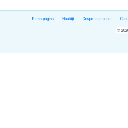
Prima pagina
Noutăți
Despre companie
Cent
© 20