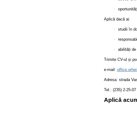
·
oportunităț
Aplică dacă ai:
·
studii în d
·
responsabil
·
abilități d
Trimite CV-ul și pos
e-mail:
office.orh
Adresa: strada Va
Tel.: (235) 2-25-07
Aplică acum