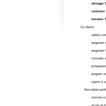
·
strungar 
·
controlor
·
mecanic 
Ce oferim:
·
salariu com
·
asigurare 
·
asigurare 
·
concediu a
·
echipament
·
program s
·
suport și a
Dezvoltare profe
·
instruire ș
·
acces la tr