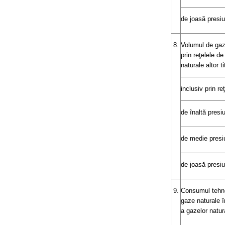
de joasă presi
8.
Volumul de gaze
prin reţelele de
naturale altor ti
inclusiv prin reţ
de înaltă presiu
de medie presi
de joasă presi
9.
Consumul tehnol
gaze naturale în
a gazelor natura