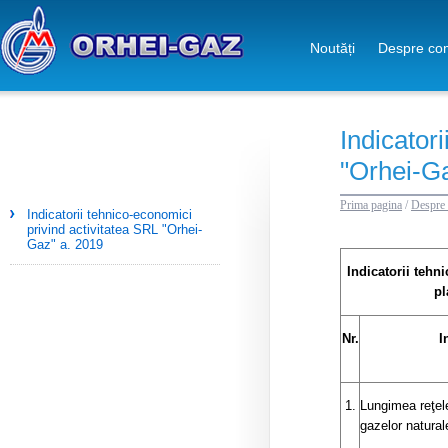
Noutăți
Despre co
Indicator
"Orhei-Ga
Prima pagina
/
Despre
Indicatorii tehnico-economici
privind activitatea SRL "Orhei-
Gaz" a. 2019
Indicatorii tehni
pl
Nr.
I
1.
Lungimea reţele
gazelor naturale