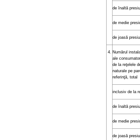
de înaltă presiu
de medie presi
de joasă presi
4.
Numărul instala
ale consumatori
de la reţelele d
naturale pe par
referinţă, total
inclusiv de la r
de înaltă presiu
de medie presi
de joasă presi