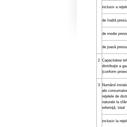
inclusiv a reţel
de înaltă presiu
de medie presi
de joasă presi
2.
Capacitatea teh
distribuţie a ga
(conform proiec
3.
Numărul instala
ale consumatoril
reţelele de dist
naturale la sfâr
referinţă, total
inclusiv la reţel