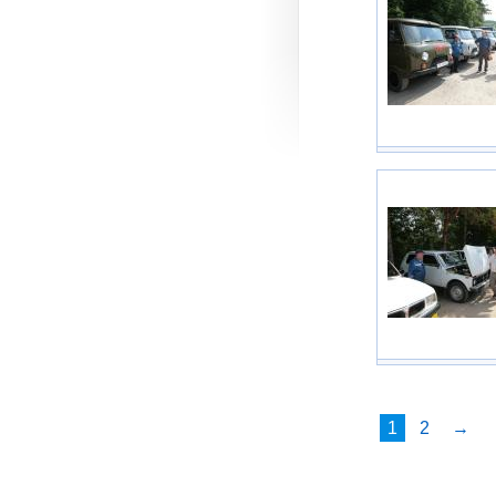
1
2
→