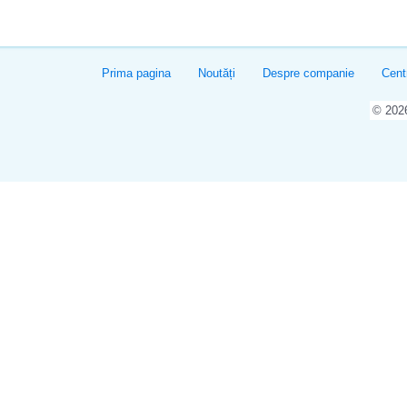
Prima pagina
Noutăți
Despre companie
Cent
© 20