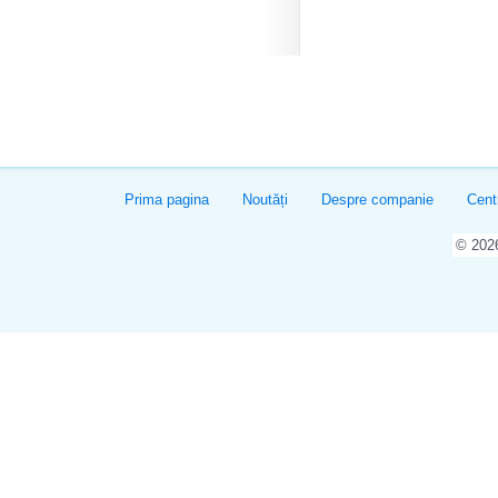
Prima pagina
Noutăți
Despre companie
Cent
© 20