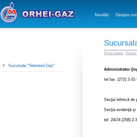
Noutăți
Despre co
Sucursala
Prima pagina
/
Despre
Sucursala "Telenesti-Gaz"
Administrator (in
tel.fax. (272) 2-31
Secţia tehn
Secţia evidenţ
tel. 24/24 (258) 2-