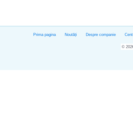
Prima pagina
Noutăți
Despre companie
Cent
© 20