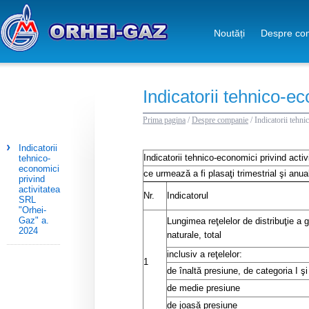
Noutăți
Despre co
Indicatorii tehnico-e
Prima pagina
/
Despre companie
/
Indicatorii tehn
Indicatorii
Indicatorii tehnico-economici privind activi
tehnico-
economici
ce urmează a fi plasaţi trimestrial şi anua
privind
activitatea
Nr.
Indicatorul
SRL
"Orhei-
Gaz" a.
Lungimea reţelelor de distribuţie a 
2024
naturale, total
inclusiv a reţelelor:
1
de înaltă presiune, de categoria I şi 
de medie presiune
de joasă presiune