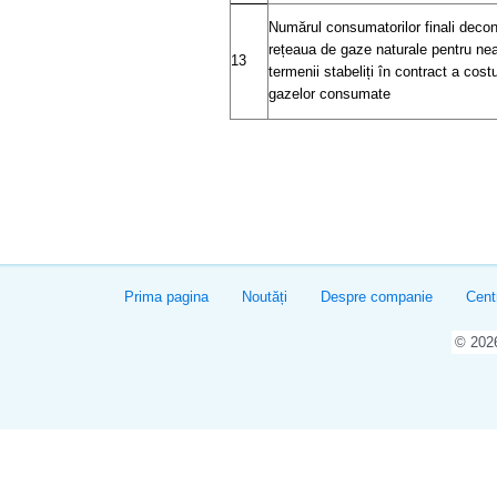
Numărul consumatorilor finali decon
rețeaua de gaze naturale pentru nea
13
termenii stabeliți în contract a costu
gazelor consumate
Prima pagina
Noutăți
Despre companie
Cent
© 20