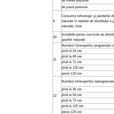
de medie presiune
de joasă presiune
Consumul tehnologic şi pierderile d
9
naturale în reţelele de distribuţie a 
naturale, total
Achitările pentru serviciile de distri
10
gazelor naturale
Numărul întreruperilor programate c
pînă la 24 ore
pînă la 48 ore
11
pînă la 72 ore
pînă la 120 ore
peste 120 ore
Numărul întreruperilor neprogramat
pînă la 36 ore
pînă la 54 ore
12
pînă la 72 ore
pînă la 120 ore
peste 120 ore