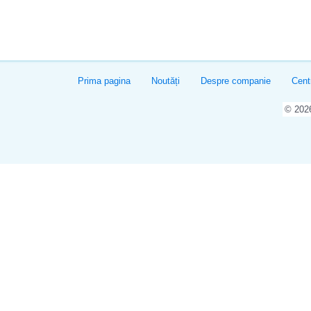
Prima pagina
Noutăți
Despre companie
Cent
© 20