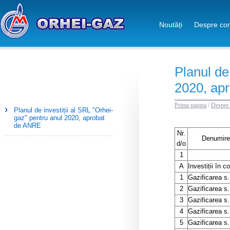
Noutăți
Despre co
Planul de
2020, ap
Prima pagina
/
Despre
Planul de investiții al SRL "Orhei-
gaz" pentru anul 2020, aprobat
de ANRE
Nr.
Denumirea 
d/o
1
A
Investiții în c
1
Gazificarea s.
2
Gazificarea s.
3
Gazificarea s.
4
Gazificarea s
5
Gazificarea s