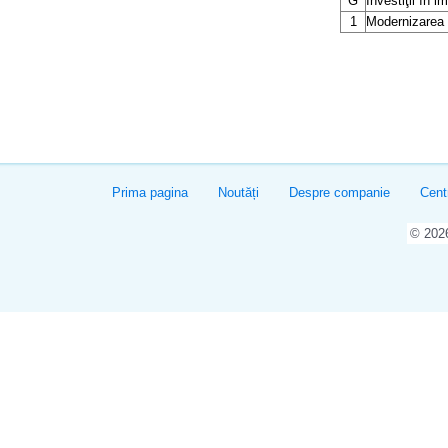
G
Investiţii în i
1
Modernizarea p
Prima pagina
Noutăți
Despre companie
Cent
© 20