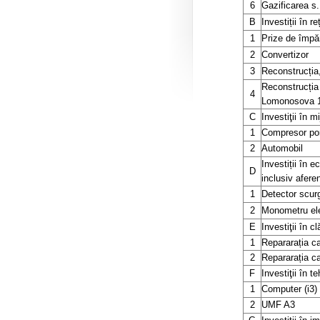
6
Gazificarea s
B
Investiții în r
1
Prize de împă
2
Convertizor
3
Reconstrucția
Reconstrucția 
4
Lomonosova 
C
Investiţii în 
1
Compresor por
2
Automobil
Investiții în 
D
inclusiv aferen
1
Detector scur
2
Monometru el
E
Investiţii în cl
1
Repararația ca
2
Repararația cap
F
Investiţii în t
1
Computer (i3)
2
UMF A3