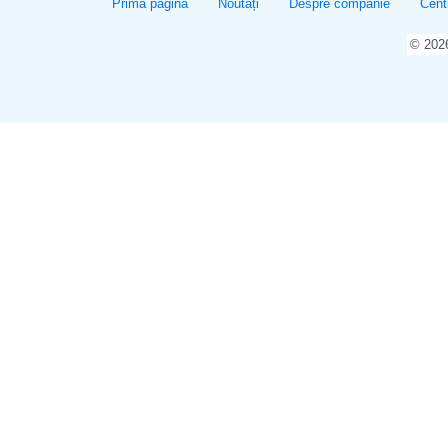
Prima pagina
Noutăți
Despre companie
Cent
© 20