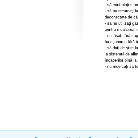
- să controlaţi sta
- să nu recurgeţi l
deconectate de căt
- să nu utilizaţi g
pentru încălzirea î
- nu lăsaţi fără su
funcţionarea fără 
- să daţi de ştire 
la sistemul de alim
încăperilor pînă la
- nu încercaţi să f