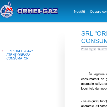
Noutăți
Despre co
SRL "OR
CONSUM
Prima pagina
/
Informa
SRL "ORHEI-GAZ"
ATENŢIONEAZĂ
CONSUMATORII
În legătură cu ti
consumătorii de g
aparatele utilizat
locuinţele dumneav
- să asiguraţi func
aparatele utilizato