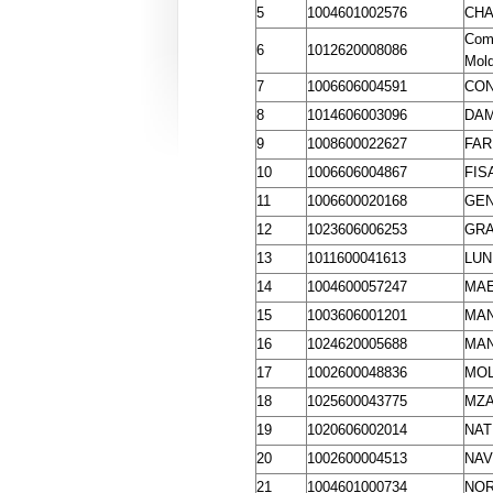
5
1004601002576
CHA
Comu
6
1012620008086
Mol
7
1006606004591
CON
8
1014606003096
DAM
9
1008600022627
FAR
10
1006606004867
FIS
11
1006600020168
GEN
12
1023606006253
GRA
13
1011600041613
LUN
14
1004600057247
MAE
15
1003606001201
MAN
16
1024620005688
MAN
17
1002600048836
MO
18
1025600043775
MZA
19
1020606002014
NAT
20
1002600004513
NAV
21
1004601000734
NOR