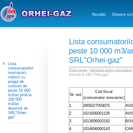
Noutăți
Despre co
Lista consumatoril
peste 10 000 m3/an
SRL”Orhei-gaz”
Lista
consumatorilor
Prima pagina
/
Informatii pentru consumatori
noncasnici
deserviți de SRL”Orhei-gaz”
mijlocii cu
pragul de
consum de
peste 10 000
Cod fiscal
Nr. ord.
m3/an pînă la
(consumator noncasnic)
100 000
m3/an
1
2005027059075
AVD
deserviți de
SRL”Orhei-
2
1021606001128
AVI
gaz”
3
1013606003192
BIS
4
1014606000143
CAR