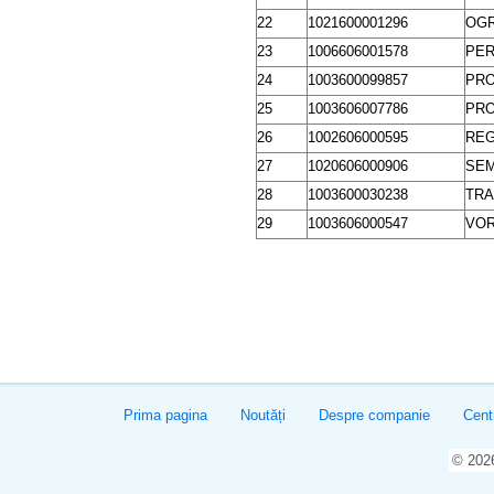
22
1021600001296
OGR
23
1006606001578
PER
24
1003600099857
PRO
25
1003606007786
PRO
26
1002606000595
REG
27
1020606000906
SEM
28
1003600030238
TRA
29
1003606000547
VOR
Prima pagina
Noutăți
Despre companie
Cent
© 20