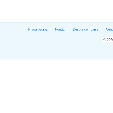
Prima pagina
Noutăți
Despre companie
Cent
© 20